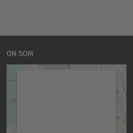
On Som
Necessitem el vostre
consentiment per carregar el
servei Google Maps!
Utilitzem un servei de tercers per incrustar
contingut del mapa que pugui recollir dades
sobre la vostra activitat. Reviseu-ne els
detalls i accepteu el servei per veure el
mapa.