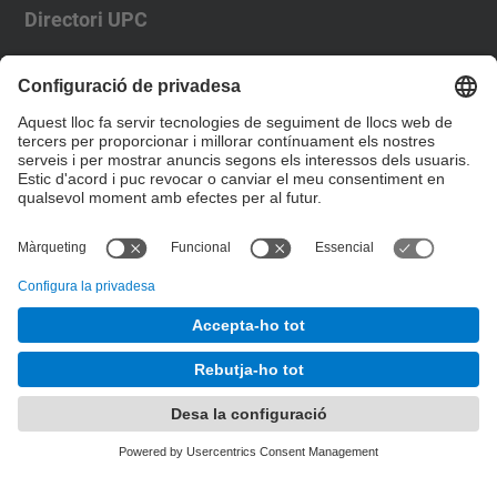
Directori UPC
Formulari de contacte
Llista Xarxes Socials
© UPC
Escola Tècnica Superior d'Enginyeria de
Telecomunicació de Barcelona
Desenvolupat amb
Mapa del lloc
Accessibilitat
Avís legal
Configuració de privadesa