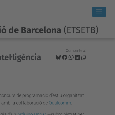
ió de Barcelona
(ETSETB)
Comparteix:
tel·ligència
concurs de programació d’estiu organitzat
amb la col·laboració de
Qualcomm
.
ogia d’un
Arduino Uno Q
—subministrat per