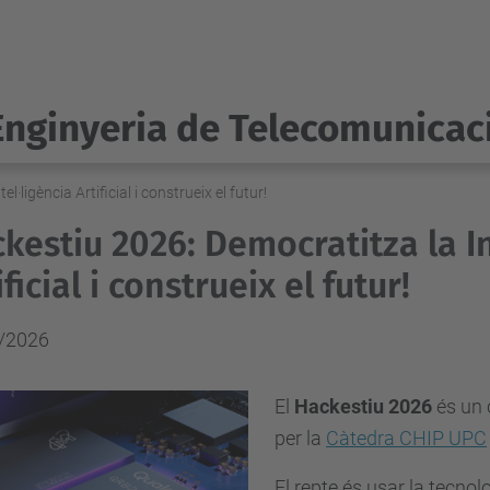
Enginyeria de Telecomunicac
·ligència Artificial i construeix el futur!
kestiu 2026: Democratitza la In
ificial i construeix el futur!
/2026
El
Hackestiu 2026
és un 
per la
Càtedra CHIP UPC
El repte és usar la tecnol