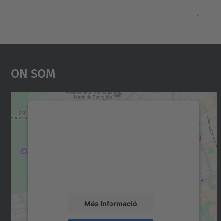
On Som
Necessitem el vostre consentiment
per carregar el servei Google Maps!
Utilitzem un servei de tercers per incrustar
contingut del mapa que pugui recollir dades
sobre la vostra activitat. Reviseu-ne els
detalls i accepteu el servei per veure el mapa.
Més Informació