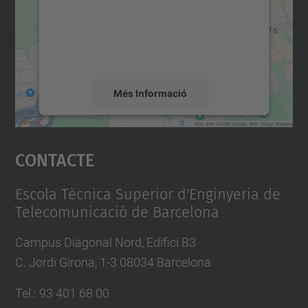
contingut del mapa que pugui recollir dades
sobre la vostra activitat. Reviseu-ne els
detalls i accepteu el servei per veure el
mapa.
Més Informació
Accepta
Contacte
powered by
Usercentrics Consent
Management Platform
Escola Tècnica Superior d'Enginyeria de
Telecomunicació de Barcelona
Campus Diagonal Nord, Edifici B3
C. Jordi Girona, 1-3 08034 Barcelona
Tel.
:
93 401 68 00