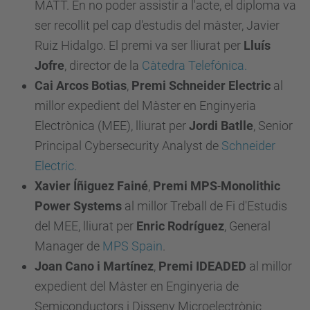
MATT. En no poder assistir a l'acte, el diploma va
ser recollit pel cap d'estudis del màster, Javier
Ruiz Hidalgo. El premi va ser lliurat per
Lluís
Jofre
, director de la
Càtedra Telefónica.
Cai Arcos Botias
,
Premi Schneider Electric
al
millor expedient del Màster en Enginyeria
Electrònica (MEE), lliurat per
Jordi Batlle
, Senior
Principal Cybersecurity Analyst de
Schneider
Electric.
Xavier Íñiguez Fainé
,
Premi MPS
-
Monolithic
Power Systems
al millor Treball de Fi d'Estudis
del MEE, lliurat per
Enric Rodríguez
, General
Manager de
MPS Spain
.
Joan Cano i Martínez
,
Premi IDEADED
al millor
expedient del Màster en Enginyeria de
Semiconductors i Disseny Microelectrònic