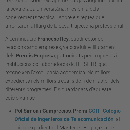
reflexionar sobre els aprenentatges adquirits durant
la seva etapa universitària, més enllà dels
coneixements tècnics, i sobre els reptes que
afrontaran al llarg de la seva trajectòria professional.
A continuació
Francesc Rey
, subdirector de
relacions amb empreses, va conduir el lliurament
dels
Premis Empresa
, patrocinats per empreses i
institucions col·laboradores de l'ETSETB, que
reconeixen l'excel·lència acadèmica, els millors
expedients i els millors treballs de fi de màster dels
diferents programes. Els guardonats d'aquesta
edició van ser:
Pol Simón i Campreciós
,
Premi
COIT-
Colegio
Oficial de Ingenieros de Telecomunicación
al
millor expedient del Màster en Enginyeria de