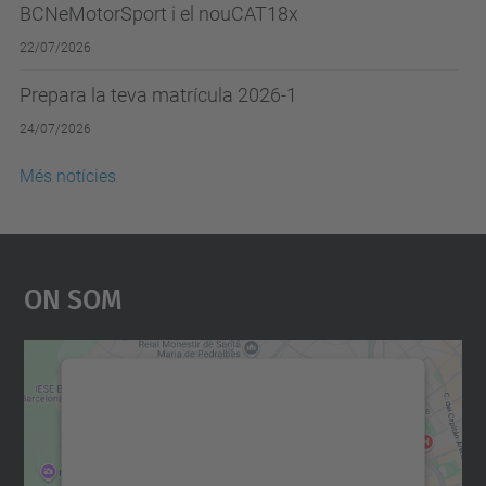
BCNeMotorSport i el nouCAT18x
22/07/2026
Prepara la teva matrícula 2026-1
24/07/2026
Més notícies
On Som
Necessitem el vostre
consentiment per carregar el
servei Google Maps!
Utilitzem un servei de tercers per incrustar