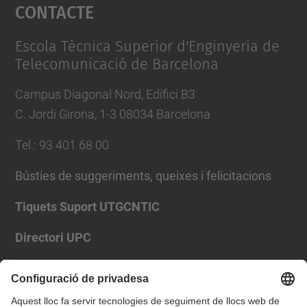
Contacte
powered by
Usercentrics Consent
Management Platform
Escola Tècnica Superior d'Enginyeria de
Telecomunicació de Barcelona
Campus Diagonal Nord, Edifici B3
C. Jordi Girona, 1-3 08034 Barcelona
Tel.
:
93 401 68 00
Bústies de suggeriments, queixes i felicitacions
Tiquets Suport UTGCNTIC
Directori UPC
Formulari de contacte