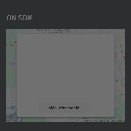
On Som
Necessitem el vostre
consentiment per carregar el
servei Google Maps!
Utilitzem un servei de tercers per incrustar
contingut del mapa que pugui recollir dades
sobre la vostra activitat. Reviseu-ne els
detalls i accepteu el servei per veure el
mapa.
Més Informació
Accepta