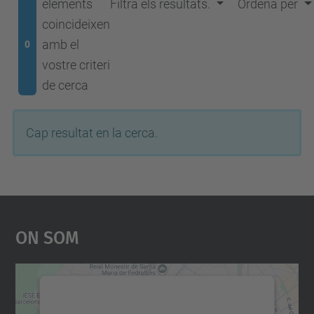
elements
Filtra els resultats.
Ordena per
coincideixen
amb el
0
vostre criteri
de cerca
Cap resultat en la cerca.
On Som
Necessitem el vostre