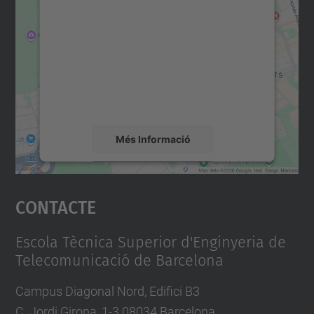
consentiment per carregar el
servei Google Maps!
Utilitzem un servei de tercers per incrustar
contingut del mapa que pugui recollir dades
sobre la vostra activitat. Reviseu-ne els
detalls i accepteu el servei per veure el
mapa.
Més Informació
Accepta
Contacte
powered by
Usercentrics Consent
Management Platform
Escola Tècnica Superior d'Enginyeria de
Telecomunicació de Barcelona
Campus Diagonal Nord, Edifici B3
C. Jordi Girona, 1-3 08034 Barcelona