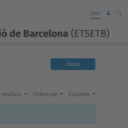
Cerca
C
Inici
e
r
ió de Barcelona
(ETSETB)
c
a
a
v
a
n
ç
s resultats.
Ordena per
Etiquetes
a
d
a
…