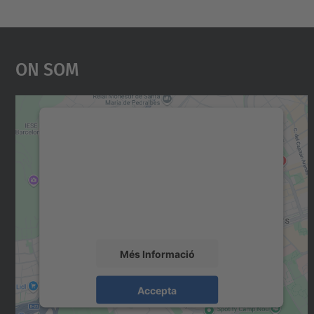
On Som
Necessitem el vostre consentiment
per carregar el servei Google Maps!
Utilitzem un servei de tercers per incrustar
contingut del mapa que pugui recollir dades
sobre la vostra activitat. Reviseu-ne els
detalls i accepteu el servei per veure el mapa.
Més Informació
Accepta