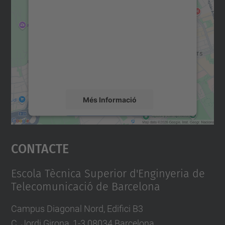
consentiment per carregar el
servei Google Maps!
Utilitzem un servei de tercers per incrustar
contingut del mapa que pugui recollir dades
sobre la vostra activitat. Reviseu-ne els
detalls i accepteu el servei per veure el
mapa.
Més Informació
Accepta
Contacte
powered by
Usercentrics Consent
Management Platform
Escola Tècnica Superior d'Enginyeria de
Telecomunicació de Barcelona
Campus Diagonal Nord, Edifici B3
C. Jordi Girona, 1-3 08034 Barcelona