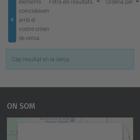
elements
Filtra els resultats.
Ordena per
coincideixen
amb el
0
vostre criteri
de cerca
Cap resultat en la cerca.
On Som
Necessitem el vostre