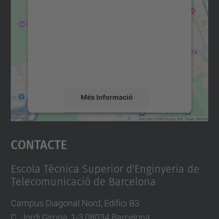
consentiment per carregar el
servei Google Maps!
Utilitzem un servei de tercers per incrustar
contingut del mapa que pugui recollir dades
sobre la vostra activitat. Reviseu-ne els
detalls i accepteu el servei per veure el
mapa.
Més Informació
Accepta
Contacte
powered by
Usercentrics Consent
Management Platform
Escola Tècnica Superior d'Enginyeria de
Telecomunicació de Barcelona
Campus Diagonal Nord, Edifici B3
C. Jordi Girona, 1-3 08034 Barcelona