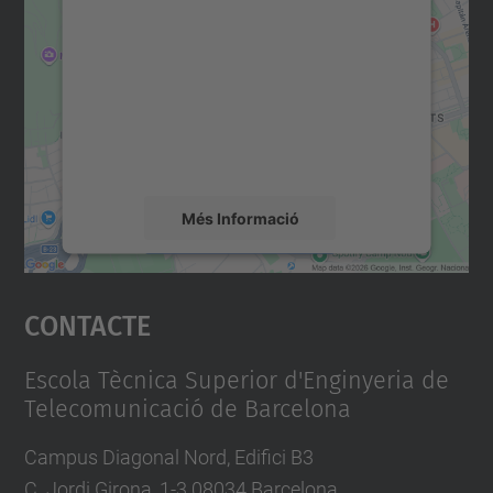
consentiment per carregar el
servei Google Maps!
Utilitzem un servei de tercers per incrustar
contingut del mapa que pugui recollir dades
sobre la vostra activitat. Reviseu-ne els
detalls i accepteu el servei per veure el
mapa.
Més Informació
Accepta
Contacte
powered by
Usercentrics Consent
Management Platform
Escola Tècnica Superior d'Enginyeria de
Telecomunicació de Barcelona
Campus Diagonal Nord, Edifici B3
C. Jordi Girona, 1-3 08034 Barcelona