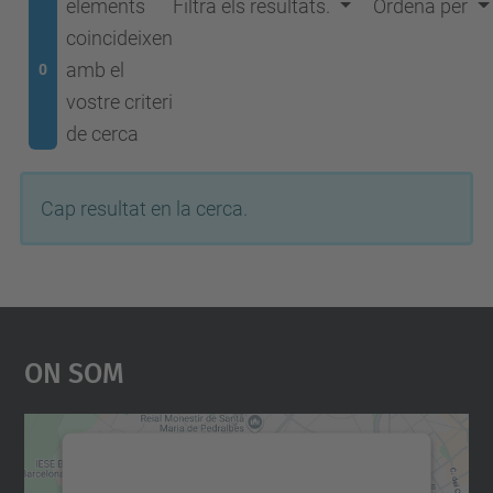
elements
Filtra els resultats.
Ordena per
coincideixen
amb el
0
vostre criteri
de cerca
Cap resultat en la cerca.
On Som
Necessitem el vostre