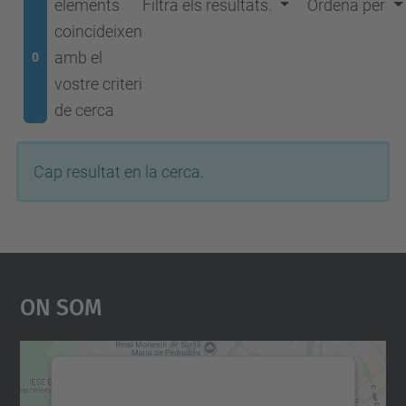
elements
Filtra els resultats.
Ordena per
coincideixen
amb el
0
vostre criteri
de cerca
Cap resultat en la cerca.
On Som
Necessitem el vostre