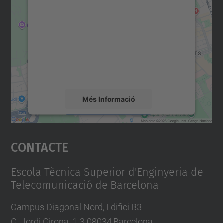
consentiment per carregar el
servei Google Maps!
Utilitzem un servei de tercers per incrustar
contingut del mapa que pugui recollir dades
sobre la vostra activitat. Reviseu-ne els
detalls i accepteu el servei per veure el
mapa.
Més Informació
Accepta
Contacte
powered by
Usercentrics Consent
Management Platform
Escola Tècnica Superior d'Enginyeria de
Telecomunicació de Barcelona
Campus Diagonal Nord, Edifici B3
C. Jordi Girona, 1-3 08034 Barcelona