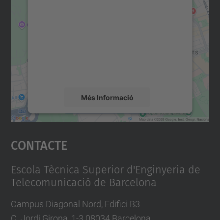
consentiment per carregar el
servei Google Maps!
Utilitzem un servei de tercers per incrustar
contingut del mapa que pugui recollir dades
sobre la vostra activitat. Reviseu-ne els
detalls i accepteu el servei per veure el
mapa.
Més Informació
Accepta
Contacte
powered by
Usercentrics Consent
Management Platform
Escola Tècnica Superior d'Enginyeria de
Telecomunicació de Barcelona
Campus Diagonal Nord, Edifici B3
C. Jordi Girona, 1-3 08034 Barcelona