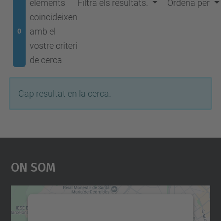
elements
Filtra els resultats.
Ordena per
coincideixen
amb el
0
vostre criteri
de cerca
Cap resultat en la cerca.
On Som
Necessitem el vostre