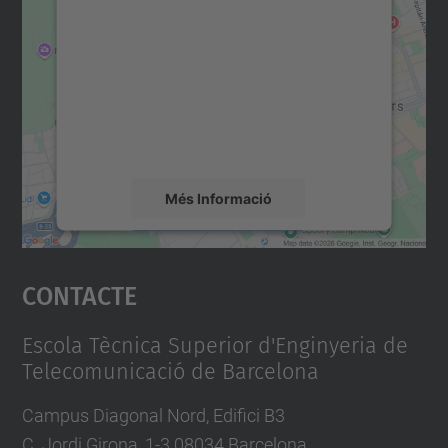
consentiment per carregar el
servei Google Maps!
Utilitzem un servei de tercers per incrustar
contingut del mapa que pugui recollir dades
sobre la vostra activitat. Reviseu-ne els
detalls i accepteu el servei per veure el
mapa.
Més Informació
Accepta
Contacte
powered by
Usercentrics Consent
Management Platform
Escola Tècnica Superior d'Enginyeria de
Telecomunicació de Barcelona
Campus Diagonal Nord, Edifici B3
C. Jordi Girona, 1-3 08034 Barcelona