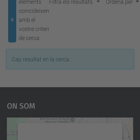
elements
Filtra els resultats.
Ordena per
coincideixen
amb el
0
vostre criteri
de cerca
Cap resultat en la cerca.
On Som
Necessitem el vostre