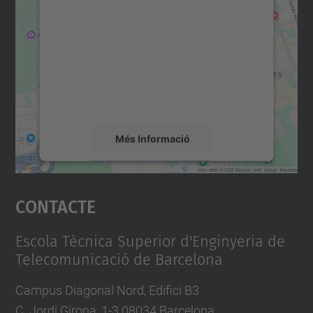
consentiment per carregar el
servei Google Maps!
Utilitzem un servei de tercers per incrustar
contingut del mapa que pugui recollir dades
sobre la vostra activitat. Reviseu-ne els
detalls i accepteu el servei per veure el
mapa.
Més Informació
Accepta
Contacte
powered by
Usercentrics Consent
Management Platform
Escola Tècnica Superior d'Enginyeria de
Telecomunicació de Barcelona
Campus Diagonal Nord, Edifici B3
C. Jordi Girona, 1-3 08034 Barcelona