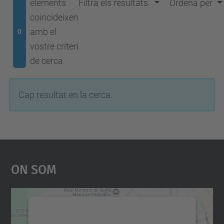
elements
Filtra els resultats.
Ordena per
coincideixen
amb el
0
vostre criteri
de cerca
Cap resultat en la cerca.
On Som
Necessitem el vostre