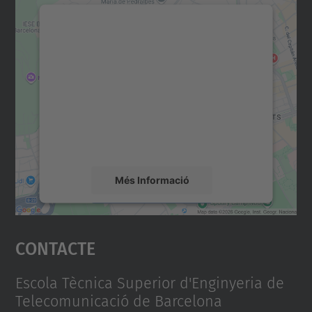
Necessitem el vostre
consentiment per carregar el
servei Google Maps!
Utilitzem un servei de tercers per incrustar
contingut del mapa que pugui recollir dades
sobre la vostra activitat. Reviseu-ne els
detalls i accepteu el servei per veure el
mapa.
Més Informació
Accepta
Contacte
powered by
Usercentrics Consent
Management Platform
Escola Tècnica Superior d'Enginyeria de
Telecomunicació de Barcelona