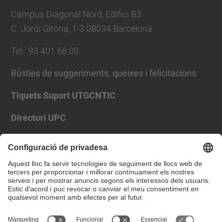
Campus Diagonal Nord, Edifici B3
C. Jordi Girona, 1-3 08034 Barcelona
Tel.
:
93 401 68 00
Bústies de suggeriments, queixes i felicitacions
Tiquets Suport UTGCNTIC
Directori UPC
Formulari de contacte
Llista Xarxes Socials