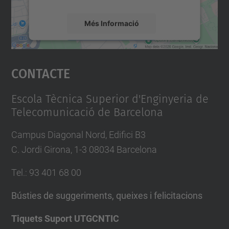
v
e
Més Informació
n
i
Accepta
m
Contacte
powered by
Usercentrics Consent
e
Management Platform
n
Escola Tècnica Superior d'Enginyeria de
t
Telecomunicació de Barcelona
s
Campus Diagonal Nord, Edifici B3
/
C. Jordi Girona, 1-3 08034 Barcelona
a
c
Tel.
:
93 401 68 00
t
e
Bústies de suggeriments, queixes i felicitacions
-
Tiquets Suport UTGCNTIC
d