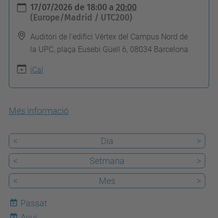
h
17/07/2026
de
18:00
a
20:00
t
(Europe/Madrid / UTC200)
t
Auditori de l'edifici Vèrtex del Campus Nord de
p
la UPC, plaça Eusebi Güell 6, 08034 Barcelona
s
iCal
:
/
/
Més informació
t
e
<
Dia
>
l
e
<
Setmana
>
c
<
Mes
>
o
s
Passat
.
Avui
8