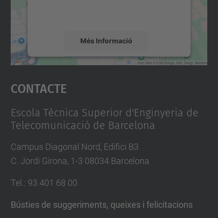
detalls i accepteu el servei per veure el
e
mapa.
v
e
Més Informació
n
i
Accepta
m
Contacte
powered by
Usercentrics Consent
e
Management Platform
n
Escola Tècnica Superior d'Enginyeria de
t
Telecomunicació de Barcelona
s
Campus Diagonal Nord, Edifici B3
/
C. Jordi Girona, 1-3 08034 Barcelona
a
c
Tel.
:
93 401 68 00
t
e
Bústies de suggeriments, queixes i felicitacions