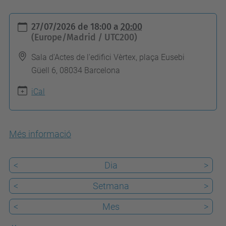
h
27/07/2026
de
18:00
a
20:00
t
(Europe/Madrid / UTC200)
t
Sala d'Actes de l'edifici Vèrtex, plaça Eusebi
p
Güell 6, 08034 Barcelona
s
iCal
:
/
/
Més informació
t
e
<
Dia
>
l
e
<
Setmana
>
c
<
Mes
>
o
s