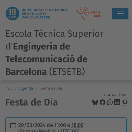
Escola Tècnica Superior
d'
Enginyeria de
Telecomunicació de
Barcelona
(ETSETB)
Inici
Agenda
Festa de Dia
Comparteix:
Festa de Dia
h
20/03/2024
de
11:00
a
18:00
t
(Europe/Madrid / UTC100)