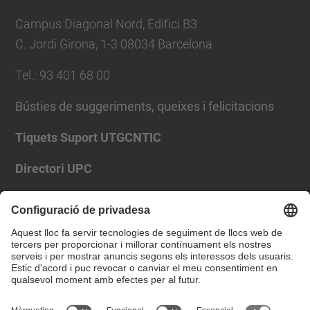
Campus Diagonal Nord, Edifici B3
C. Jordi Girona, 1-3 08034 Barcelona
Tel.
:
93 401 68 00
Bústies de suggeriments, queixes i felicitacions
Tiquets Suport UTGCNTIC
Directori UPC
Formulari de contacte
Llista Xarxes Socials