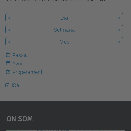
n
i
<
Dia
>
m
<
Setmana
>
e
n
<
Mes
>
t
Passat
s
Avui
7
/
Properament
f
e
iCal
s
t
a
On Som
-
d