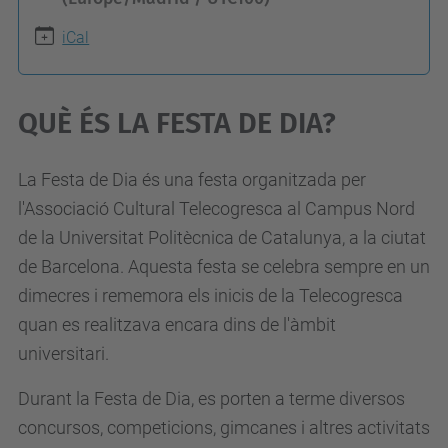
t
iCal
p
s
:
QUÈ ÉS LA FESTA DE DIA?
/
/
La Festa de Dia és una festa organitzada per
t
l'Associació Cultural Telecogresca al Campus Nord
e
de la Universitat Politècnica de Catalunya, a la ciutat
l
de Barcelona. Aquesta festa se celebra sempre en un
e
dimecres i rememora els inicis de la Telecogresca
c
quan es realitzava encara dins de l'àmbit
o
universitari.
s
Durant la Festa de Dia, es porten a terme diversos
.
concursos, competicions, gimcanes i altres activitats
u