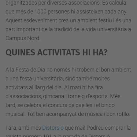
organitzades per diverses associacions. Es calcula
p
que més de 1000 persones hi assisteixen cada any.
c
Aquest esdeveniment crea un ambient festiu i és una
.
part important de la tradició de la vida universitària a
e
Campus Nord.
d
u
QUINES ACTIVITATS HI HA?
/
c
A la Festa de Dia no només hi trobem el bon ambient
a
d'una festa universitària, sinó també moltes
/
activitats al llarg del dia. Al matí hi ha fira
e
d'associacions, gimcana i torneig d'esports. Més
s
tard, se celebra el concurs de paelles i el bingo
d
musical. Tot ben acompanyat de música i bon rotllo.
e
v
I ara, amb més
Distorsió
que mai! Podreu comprar la
e
revista número 101 a la parada de Distorsió.