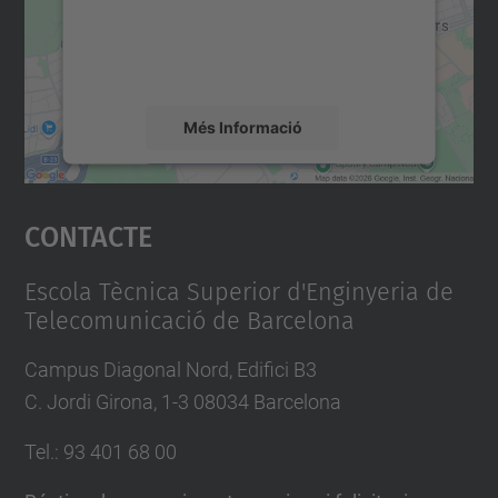
sobre la vostra activitat. Reviseu-ne els
s
detalls i accepteu el servei per veure el
s
mapa.
i
o
Més Informació
-
Accepta
i
Contacte
n
powered by
Usercentrics Consent
Management Platform
f
o
Escola Tècnica Superior d'Enginyeria de
Telecomunicació de Barcelona
r
m
Campus Diagonal Nord, Edifici B3
a
C. Jordi Girona, 1-3 08034 Barcelona
t
i
Tel.
:
93 401 68 00
v