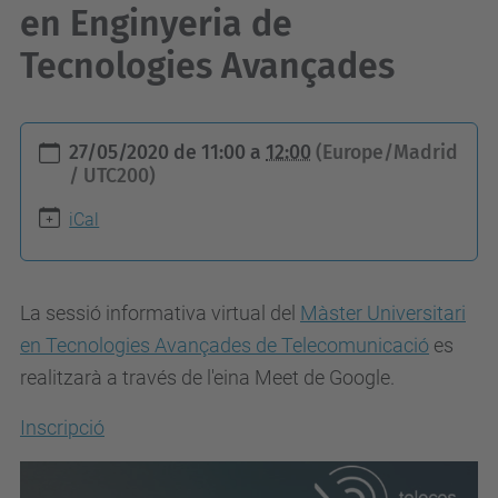
en Enginyeria de
Tecnologies Avançades
h
27/05/2020
de
11:00
a
12:00
(Europe/Madrid
t
/ UTC200)
t
iCal
p
s
:
La sessió informativa virtual del
Màster Universitari
/
en Tecnologies Avançades de Telecomunicació
es
/
realitzarà a través de l'eina Meet de Google.
t
Inscripció
e
l
e