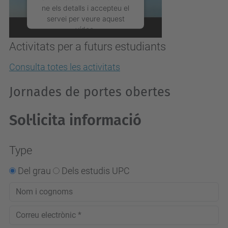
ne els detalls i accepteu el
servei per veure aquest
vídeo.
Activitats per a futurs estudiants
Més Informació
Consulta totes les activitats
Accepta
Jornades de portes obertes
powered by
Usercentrics
Consent Management
Sol·licita informació
Platform
Type
Del grau
Dels estudis UPC