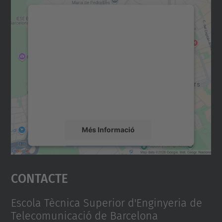
Necessitem el vostre
consentiment per carregar el
servei Google Maps!
Utilitzem un servei de tercers per incrustar
contingut del mapa que pugui recollir dades
sobre la vostra activitat. Reviseu-ne els
detalls i accepteu el servei per veure el
mapa.
Més Informació
Accepta
Contacte
powered by
Usercentrics Consent
Management Platform
Escola Tècnica Superior d'Enginyeria de
Telecomunicació de Barcelona