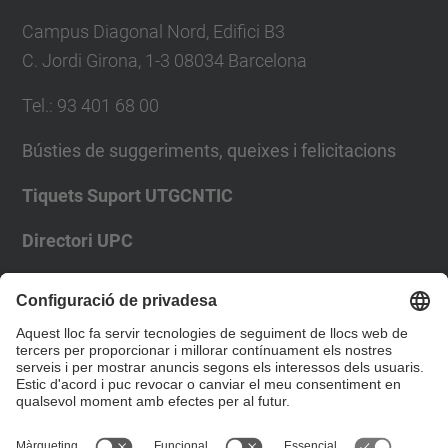
Campus Diagonal Nord, Edifici B3
C. Jordi Girona, 1-3 08034 Barcelona
Tel.
:
93 401 68 00
Bústies de suggeriments, queixes i felicitacions
Tiquets Suport UTGCNTIC
Directori UPC
Formulari de contacte
Llista Xarxes Socials