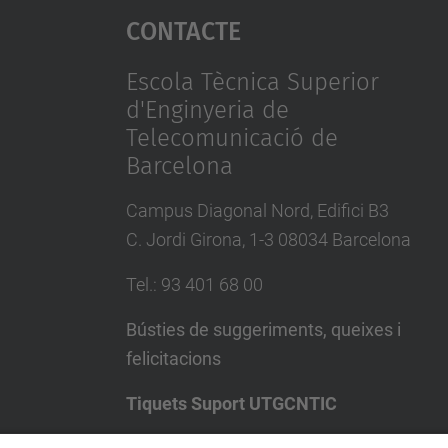
Contacte
Escola Tècnica Superior
d'Enginyeria de
Telecomunicació de
Barcelona
Campus Diagonal Nord, Edifici B3
C. Jordi Girona, 1-3 08034 Barcelona
Tel.
:
93 401 68 00
Bústies de suggeriments, queixes i
felicitacions
Tiquets Suport UTGCNTIC