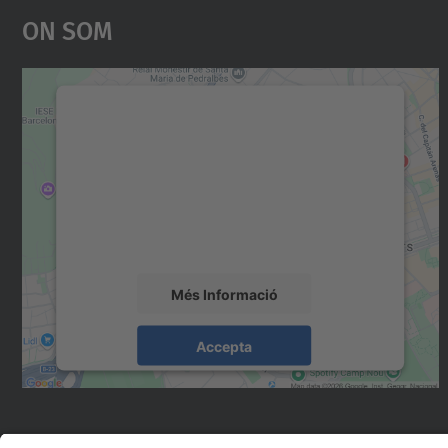
On Som
Necessitem el vostre consentiment
per carregar el servei Google Maps!
Utilitzem un servei de tercers per incrustar
contingut del mapa que pugui recollir dades
sobre la vostra activitat. Reviseu-ne els
detalls i accepteu el servei per veure el mapa.
Més Informació
Accepta
powered by
Usercentrics Consent
Management Platform