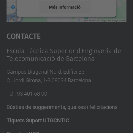
e
Més Informació
s
d
Accepta
e
Contacte
powered by
Usercentrics Consent
v
Management Platform
e
Escola Tècnica Superior d'Enginyeria de
n
Telecomunicació de Barcelona
i
Campus Diagonal Nord, Edifici B3
m
C. Jordi Girona, 1-3 08034 Barcelona
e
n
Tel.
:
93 401 68 00
t
s
Bústies de suggeriments, queixes i felicitacions
/
Tiquets Suport UTGCNTIC
h
i