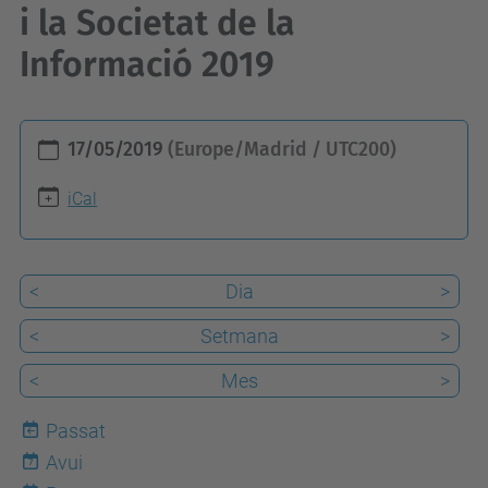
i la Societat de la
Informació 2019
h
17/05/2019
(Europe/Madrid / UTC200)
t
t
iCal
p
s
<
Dia
>
:
/
<
Setmana
>
/
<
Mes
>
t
e
Passat
l
Avui
7
e