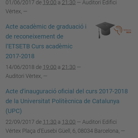
01/06/2017
de
19:00
a
21:30
—
Auditori Edifici
Vértex
,
—
Acte acadèmic de graduació i
de reconeixement de
l’ETSETB Curs acadèmic
2017-2018
14/06/2018
de
19:00
a
21:30
—
Auditori Vèrtex
,
—
Acte d’inauguració oficial del curs 2017-2018
de la Universitat Politècnica de Catalunya
(UPC)
22/09/2017
de
11:30
a
13:00
—
Auditori Edifici
Vértex Plaça d'Eusebi Güell, 6, 08034 Barcelona
,
—