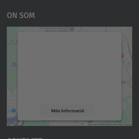
On Som
Necessitem el vostre
consentiment per carregar el
servei Google Maps!
Utilitzem un servei de tercers per incrustar
contingut del mapa que pugui recollir dades
sobre la vostra activitat. Reviseu-ne els
detalls i accepteu el servei per veure el
mapa.
Més Informació
Accepta
powered by
Usercentrics Consent