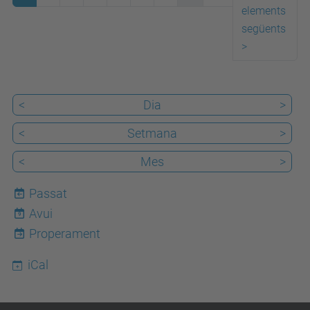
elements
següents
>
<
Dia
>
<
Setmana
>
<
Mes
>
Passat
Avui
9
Properament
iCal