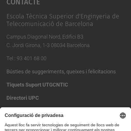
Contacte
Management Platform
Escola Tècnica Superior d'Enginyeria de
Telecomunicació de Barcelona
Campus Diagonal Nord, Edifici B3
C. Jordi Girona, 1-3 08034 Barcelona
Tel.
:
93 401 68 00
Bústies de suggeriments, queixes i felicitacions
Tiquets Suport UTGCNTIC
Directori UPC
Formulari de contacte
Llista Xarxes Socials