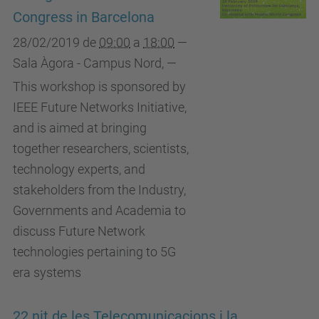
Congress in Barcelona
28/02/2019
de
09:00
a
18:00
—
Sala Àgora - Campus Nord
,
—
This workshop is sponsored by
IEEE Future Networks Initiative,
and is aimed at bringing
together researchers, scientists,
technology experts, and
stakeholders from the Industry,
Governments and Academia to
discuss Future Network
technologies pertaining to 5G
era systems
22 nit de les Telecomunicacions i la