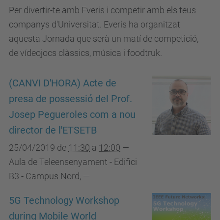
Per divertir-te amb Everis i competir amb els teus
companys d'Universitat. Everis ha organitzat
aquesta Jornada que serà un matí de competició,
de vídeojocs clàssics, música i foodtruk.
(CANVI D'HORA) Acte de
presa de possessió del Prof.
Josep Pegueroles com a nou
director de l'ETSETB
25/04/2019
de
11:30
a
12:00
—
Aula de Teleensenyament - Edifici
B3 - Campus Nord
,
—
5G Technology Workshop
during Mobile World