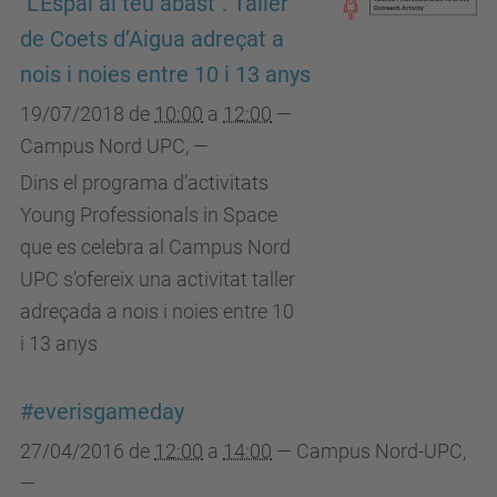
"L’Espai al teu abast". Taller
de Coets d’Aigua adreçat a
nois i noies entre 10 i 13 anys
19/07/2018
de
10:00
a
12:00
—
Campus Nord UPC
,
—
Dins el programa d’activitats
Young Professionals in Space
que es celebra al Campus Nord
UPC s’ofereix una activitat taller
adreçada a nois i noies entre 10
i 13 anys
#everisgameday
27/04/2016
de
12:00
a
14:00
—
Campus Nord-UPC
,
—