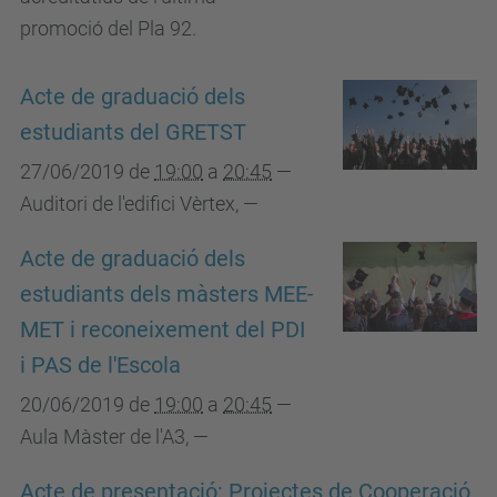
promoció del Pla 92.
Acte de graduació dels
estudiants del GRETST
27/06/2019
de
19:00
a
20:45
—
Auditori de l'edifici Vèrtex
,
—
Acte de graduació dels
estudiants dels màsters MEE-
MET i reconeixement del PDI
i PAS de l'Escola
20/06/2019
de
19:00
a
20:45
—
Aula Màster de l'A3
,
—
Acte de presentació: Projectes de Cooperació