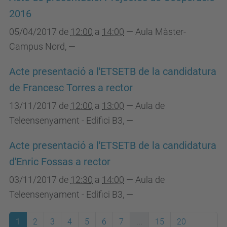
2016
05/04/2017
de
12:00
a
14:00
—
Aula Màster-
Campus Nord
,
—
Acte presentació a l'ETSETB de la candidatura
de Francesc Torres a rector
13/11/2017
de
12:00
a
13:00
—
Aula de
Teleensenyament - Edifici B3
,
—
Acte presentació a l'ETSETB de la candidatura
d'Enric Fossas a rector
03/11/2017
de
12:30
a
14:00
—
Aula de
Teleensenyament - Edifici B3
,
—
1
2
3
4
5
6
7
...
15
20