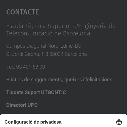
Contacte
powered by
Usercentrics Consent
Management Platform
Escola Tècnica Superior d'Enginyeria de
Telecomunicació de Barcelona
Campus Diagonal Nord, Edifici B3
C. Jordi Girona, 1-3 08034 Barcelona
Tel.
:
93 401 68 00
Bústies de suggeriments, queixes i felicitacions
Tiquets Suport UTGCNTIC
Directori UPC
Formulari de contacte