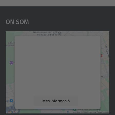
On Som
Necessitem el vostre
consentiment per carregar el
servei Google Maps!
Utilitzem un servei de tercers per incrustar
contingut del mapa que pugui recollir dades
sobre la vostra activitat. Reviseu-ne els
detalls i accepteu el servei per veure el
mapa.
Més Informació
Accepta