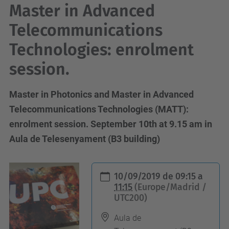
Master in Advanced
Telecommunications
Technologies: enrolment
session.
Master in Photonics and Master in Advanced
Telecommunications Technologies (MATT):
enrolment session. September 10th at 9.15 am in
Aula de Telesenyament (B3 building)
h
10/09/2019
de
09:15
a
t
11:15
(Europe/Madrid /
UTC200)
t
p
Aula de
s