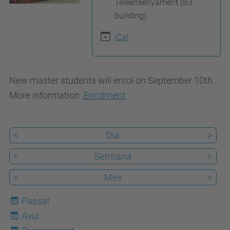
Teleensenyament (B3
:
building)
/
iCal
/
t
e
New master students will enrol on September 10th .
l
More information
Enrolment
e
c
o
<
Dia
>
s
<
Setmana
>
.
<
Mes
>
u
p
Passat
c
Avui
8
.