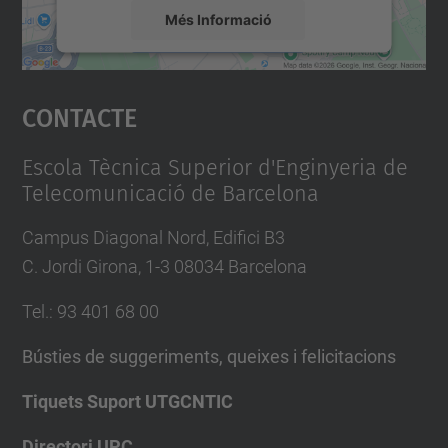
m
Més Informació
e
n
Accepta
t
Contacte
powered by
Usercentrics Consent
s
Management Platform
/
Escola Tècnica Superior d'Enginyeria de
h
Telecomunicació de Barcelona
i
s
Campus Diagonal Nord, Edifici B3
t
C. Jordi Girona, 1-3 08034 Barcelona
o
Tel.
:
93 401 68 00
r
i
Bústies de suggeriments, queixes i felicitacions
c
Tiquets Suport UTGCNTIC
-
a
Directori UPC